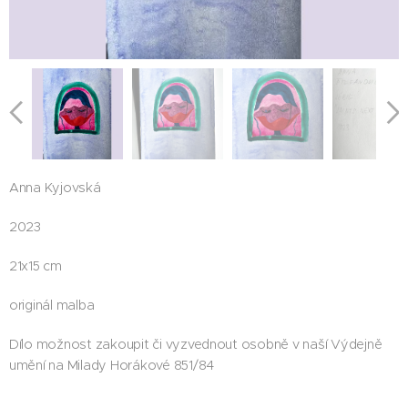
Anna Kyjovská
2023
21x15 cm
originál malba
Dílo možnost zakoupit či vyzvednout osobně v naší Výdejně
umění na Milady Horákové 851/84