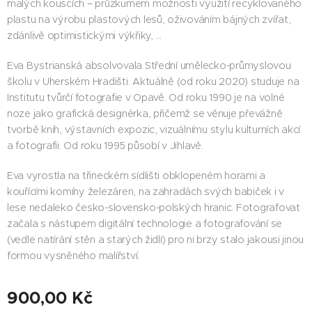
malých kouscích – průzkumem možnosti využití recyklovaného
plastu na výrobu plastových lesů, oživováním bájných zvířat,
zdánlivě optimistickými výkřiky, …
Eva Bystrianská absolvovala Střední umělecko-průmyslovou
školu v Uherském Hradišti. Aktuálně (od roku 2020) studuje na
Institutu tvůrčí fotografie v Opavě. Od roku 1990 je na volné
noze jako grafická designérka, přičemž se věnuje převážně
tvorbě knih, výstavních expozic, vizuálnímu stylu kulturních akcí
a fotografii. Od roku 1995 působí v Jihlavě.
Eva vyrostla na třineckém sídlišti obklopeném horami a
kouřícími komíny železáren, na zahradách svých babiček i v
lese nedaleko česko-slovensko-polských hranic. Fotografovat
začala s nástupem digitální technologie a fotografování se
(vedle natírání stěn a starých židlí) pro ni brzy stalo jakousi jinou
formou vysněného malířství.
900,00
Kč