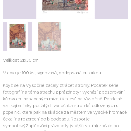
Velikost 21x30 cm
V edici je 100 ks, signovaná, podepsaná autorkou.
Když se na Vysočině začaly ztrácet stromy. Počátek série
fotografií na téma strachu z prázdnoty* vychází z pozorování
kůrovcem napadených mizejících lesů na Vysočině. Paralelně
vznikají snímky použitých vánočních stromků odložených u
popelnic, které pak na skládce za městem ve vysoké hromadě
čekají na rozdrcení do bioodpadu. Rozpor je
symbolický.Zaplňování prázdnoty (vnější i vnitřní) začalo po