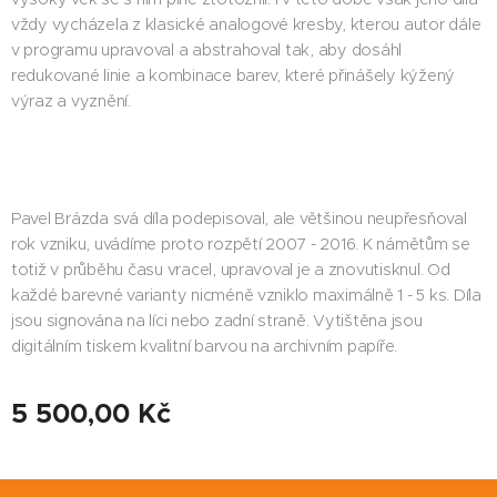
vždy vycházela z klasické analogové kresby, kterou autor dále
v programu upravoval a abstrahoval tak, aby dosáhl
redukované linie a kombinace barev, které přinášely kýžený
výraz a vyznění.
Pavel Brázda svá díla podepisoval, ale většinou neupřesňoval
rok vzniku, uvádíme proto rozpětí 2007 - 2016. K námětům se
totiž v průběhu času vracel, upravoval je a znovutisknul. Od
každé barevné varianty nicméně vzniklo maximálně 1 - 5 ks. Díla
jsou signována na líci nebo zadní straně. Vytištěna jsou
digitálním tiskem kvalitní barvou na archivním papíře.
5 500,00
Kč