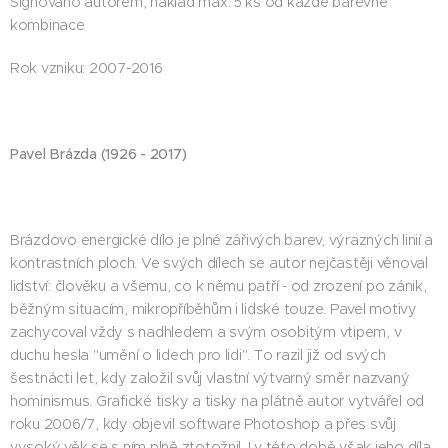
Signováno autorem, náklad max. 5 ks od každé barevné
kombinace
Rok vzniku: 2007-2016
Pavel Brázda (1926 - 2017)
Brázdovo energické dílo je plné zářivých barev, výrazných linií a
kontrastních ploch. Ve svých dílech se autor nejčastěji věnoval
lidství: člověku a všemu, co k němu patří - od zrození po zánik,
běžným situacím, mikropříběhům i lidské touze. Pavel motivy
zachycoval vždy s nadhledem a svým osobitým vtipem, v
duchu hesla "umění o lidech pro lidi". To razil již od svých
šestnácti let, kdy založil svůj vlastní výtvarný směr nazvaný
hominismus. Grafické tisky a tisky na plátně autor vytvářel od
roku 2006/7, kdy objevil software Photoshop a přes svůj
vysoký věk se s ním plně ztotožnil. I v této době však jeho díla